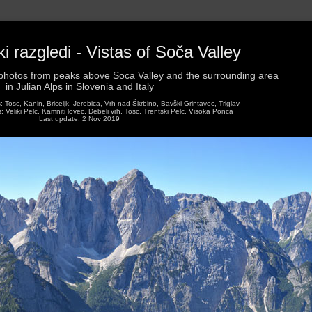
 razgledi - Vistas of Soča Valley
hotos from peaks above Soca Valley and the surrounding area
in Julian Alps in Slovenia and Italy
Tosc, Kanin, Briceljk, Jerebica, Vrh nad Škrbino, Bavški Grintavec, Triglav
Veliki Pelc, Kamniti lovec, Debeli vrh, Tosc, Trentski Pelc, Visoka Ponca
Last update: 2 Nov 2019