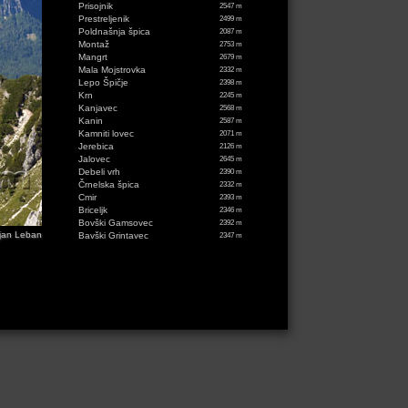
Prisojnik
2547 m
Prestreljenik
2499 m
Poldnašnja špica
2087 m
Montaž
2753 m
Mangrt
2679 m
Mala Mojstrovka
2332 m
Lepo Špičje
2398 m
Krn
2245 m
Kanjavec
2568 m
Kanin
2587 m
Kamniti lovec
2071 m
Jerebica
2126 m
Jalovec
2645 m
Debeli vrh
2390 m
Črnelska špica
2332 m
Cmir
2393 m
Briceljk
2346 m
Bovški Gamsovec
2392 m
jan Leban
Bavški Grintavec
2347 m