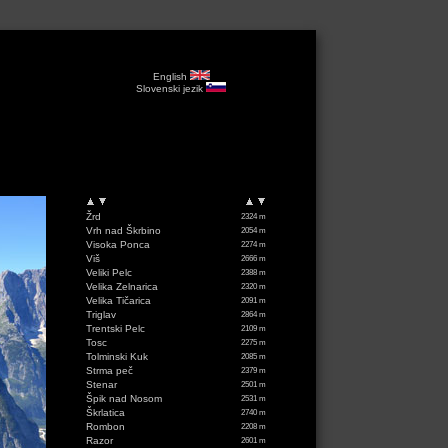
English
Slovenski jezik
Žrd
2324 m
Vrh nad Škrbino
2054 m
Visoka Ponca
2274 m
Viš
2666 m
Veliki Pelc
2388 m
Velika Zelnarica
2320 m
Velika Tičarica
2091 m
Triglav
2864 m
Trentski Pelc
2109 m
Tosc
2275 m
Tolminski Kuk
2085 m
Strma peč
2379 m
Stenar
2501 m
Špik nad Nosom
2531 m
Škrlatica
2740 m
Rombon
2208 m
Razor
2601 m