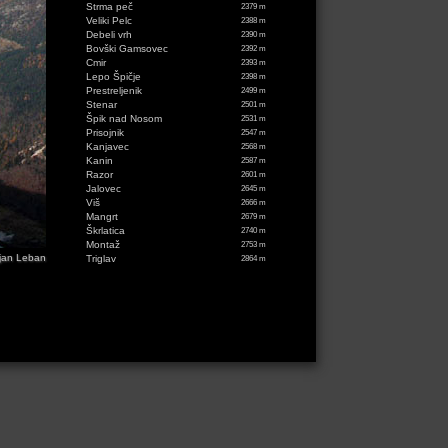
Strma peč
2379 m
Veliki Pelc
2388 m
Debeli vrh
2390 m
Bovški Gamsovec
2392 m
Cmir
2393 m
Lepo Špičje
2398 m
Prestreljenik
2499 m
Stenar
2501 m
Špik nad Nosom
2531 m
Prisojnik
2547 m
Kanjavec
2568 m
Kanin
2587 m
Razor
2601 m
Jalovec
2645 m
Viš
2666 m
Mangrt
2679 m
Škrlatica
2740 m
Montaž
2753 m
jan Leban
Triglav
2864 m