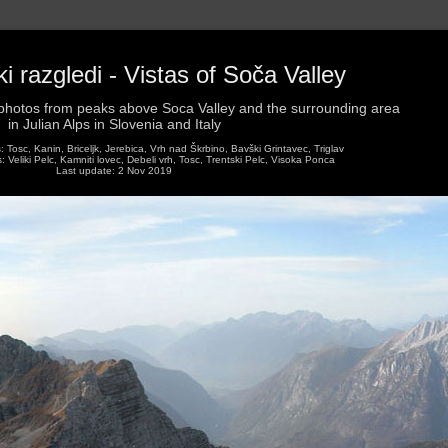
 razgledi - Vistas of Soča Valley
hotos from peaks above Soca Valley and the surrounding area
in Julian Alps in Slovenia and Italy
Tosc, Kanin, Briceljk, Jerebica, Vrh nad Škrbino, Bavški Grintavec, Triglav
Veliki Pelc, Kamniti lovec, Debeli vrh, Tosc, Trentski Pelc, Visoka Ponca
Last update: 2 Nov 2019