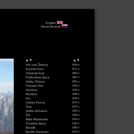
English
Slovenski jezik
Vrh nad Škrbino
2054 m
Kamniti lovec
2071 m
Tolminski Kuk
2085 m
Poldnašnja špica
2087 m
Velika Tičarica
2091 m
Trentski Pelc
2109 m
Jerebica
2126 m
Rombon
2208 m
Krn
2245 m
Visoka Ponca
2274 m
Tosc
2275 m
Velika Zelnarica
2320 m
Žrd
2324 m
Mala Mojstrovka
2332 m
Črnelska špica
2332 m
Briceljk
2346 m
Bavški Grintavec
2347 m