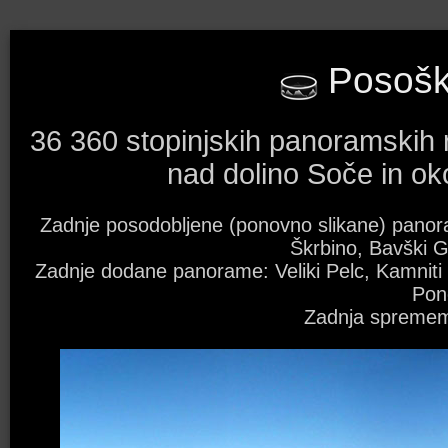
Posoški
36 360 stopinjskih panoramskih 
nad dolino Soče in oko
Zadnje posodobljene (ponovno slikane) panora
Škrbino, Bavški G
Zadnje dodane panorame: Veliki Pelc, Kamniti l
Pon
Zadnja spremem