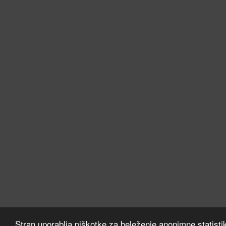
Stran uporablja piškotke za beleženje anonimne statisti