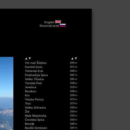
English
Slovenski jezik
Vrh nad Škrbino
2054 m
Kamniti lovec
2071 m
Tolminski Kuk
2085 m
Poldnašnja špica
2087 m
Velika Tičarica
2091 m
Trentski Pelc
2109 m
Jerebica
2126 m
Rombon
2208 m
Krn
2245 m
Visoka Ponca
2274 m
Tosc
2275 m
Velika Zelnarica
2320 m
Žrd
2324 m
Mala Mojstrovka
2332 m
Črnelska špica
2332 m
Briceljk
2346 m
Bavški Grintavec
2347 m