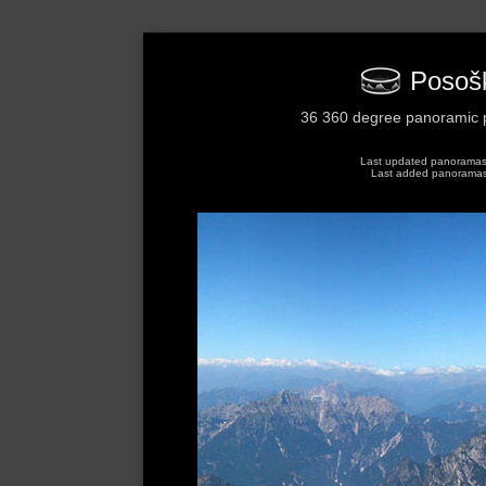
Posoški
36 360 degree panoramic p
Last updated panoramas: 
Last added panoramas: 