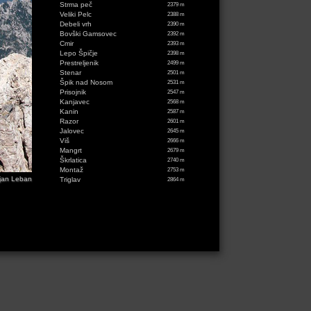
Strma peč
2379 m
Veliki Pelc
2388 m
Debeli vrh
2390 m
Bovški Gamsovec
2392 m
Cmir
2393 m
Lepo Špičje
2398 m
Prestreljenik
2499 m
Stenar
2501 m
Špik nad Nosom
2531 m
Prisojnik
2547 m
Kanjavec
2568 m
Kanin
2587 m
Razor
2601 m
Jalovec
2645 m
Viš
2666 m
Mangrt
2679 m
Škrlatica
2740 m
Montaž
2753 m
jan Leban
Triglav
2864 m