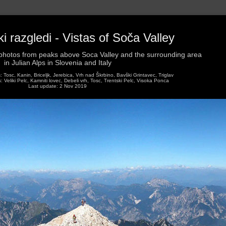
 razgledi - Vistas of Soča Valley
hotos from peaks above Soca Valley and the surrounding area
in Julian Alps in Slovenia and Italy
Tosc, Kanin, Briceljk, Jerebica, Vrh nad Škrbino, Bavški Grintavec, Triglav
Veliki Pelc, Kamniti lovec, Debeli vrh, Tosc, Trentski Pelc, Visoka Ponca
Last update: 2 Nov 2019