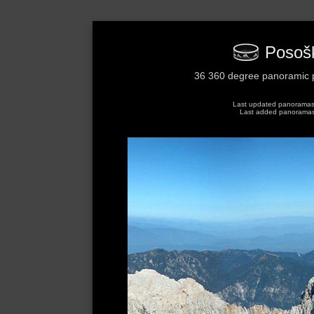
Posoški
36 360 degree panoramic p
Last updated panoramas: 
Last added panoramas: 