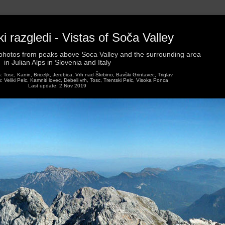
 razgledi - Vistas of Soča Valley
hotos from peaks above Soca Valley and the surrounding area
in Julian Alps in Slovenia and Italy
Tosc, Kanin, Briceljk, Jerebica, Vrh nad Škrbino, Bavški Grintavec, Triglav
Veliki Pelc, Kamniti lovec, Debeli vrh, Tosc, Trentski Pelc, Visoka Ponca
Last update: 2 Nov 2019