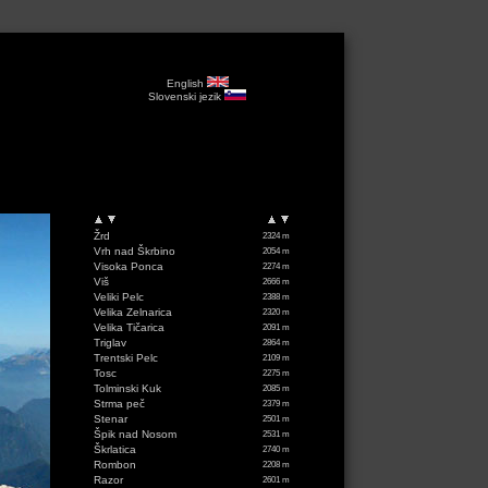
English
Slovenski jezik
Žrd
2324 m
Vrh nad Škrbino
2054 m
Visoka Ponca
2274 m
Viš
2666 m
Veliki Pelc
2388 m
Velika Zelnarica
2320 m
Velika Tičarica
2091 m
Triglav
2864 m
Trentski Pelc
2109 m
Tosc
2275 m
Tolminski Kuk
2085 m
Strma peč
2379 m
Stenar
2501 m
Špik nad Nosom
2531 m
Škrlatica
2740 m
Rombon
2208 m
Razor
2601 m