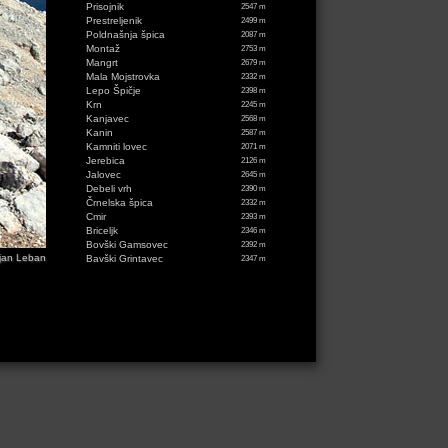
Prisojnik
2547 m
Prestreljenik
2499 m
Poldnašnja špica
2087 m
Montaž
2753 m
Mangrt
2679 m
Mala Mojstrovka
2332 m
Lepo Špičje
2398 m
Krn
2245 m
Kanjavec
2568 m
Kanin
2587 m
Kamniti lovec
2071 m
Jerebica
2126 m
Jalovec
2645 m
Debeli vrh
2390 m
Črnelska špica
2332 m
Cmir
2393 m
Briceljk
2346 m
Bovški Gamsovec
2392 m
jan Leban
Bavški Grintavec
2347 m